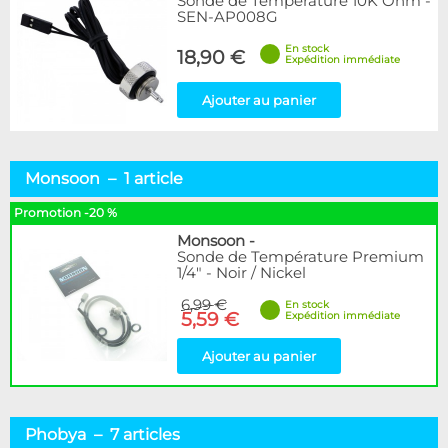
Sonde de Température 10K Ohm -
SEN-AP008G
En stock
18,90 €
Expédition immédiate
Ajouter au panier
Monsoon – 1 article
Promotion -20 %
Monsoon
-
Sonde de Température Premium
1/4" - Noir / Nickel
6,99 €
En stock
5,59 €
Expédition immédiate
Ajouter au panier
Phobya – 7 articles