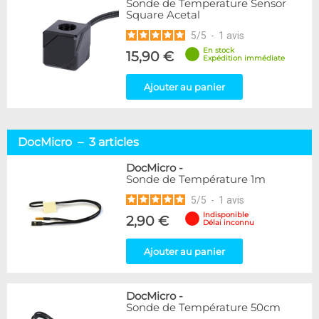
Sonde de Temperature Sensor
Square Acetal
5
/
5
-
1
avis
En stock
15,90 €
Expédition immédiate
Ajouter au panier
DocMicro – 3 articles
DocMicro
-
Sonde de Température 1m
5
/
5
-
1
avis
Indisponible
2,90 €
Délai inconnu
Ajouter au panier
DocMicro
-
Sonde de Température 50cm