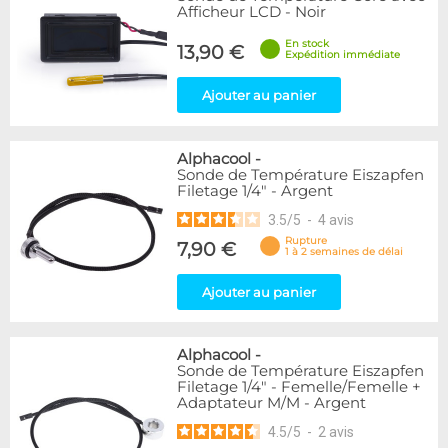
Afficheur LCD - Noir
En stock
13,90 €
Expédition immédiate
Ajouter au panier
Alphacool
-
Sonde de Température Eiszapfen
Filetage 1/4" - Argent
3.5
/
5
-
4
avis
Rupture
7,90 €
1 à 2 semaines de délai
Ajouter au panier
Alphacool
-
Sonde de Température Eiszapfen
Filetage 1/4" - Femelle/Femelle +
Adaptateur M/M - Argent
4.5
/
5
-
2
avis