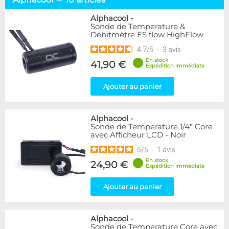
Alphacool
10
DocMicro
3
Alphacool
-
Sonde de Temperature &
BARROW
2
Débitmètre ES flow HighFlow
Bykski
1
4.7
/
5
-
3
avis
EK Water Blocks
1
KooLance
1
En stock
41,90 €
Expédition immédiate
Monsoon
1
Phobya
7
Ajouter au panier
XSPC
2
Disponibilité / Promotions
Alphacool
-
Sonde de Temperature 1/4" Core
Articles en stock
avec Afficheur LCD - Noir
Articles en promotions
5
/
5
-
1
avis
En stock
24,90 €
Appliquer
Expédition immédiate
Ajouter au panier
Alphacool
-
Sonde de Temperature Core avec