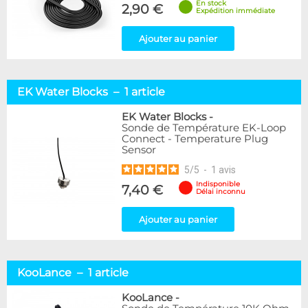
En stock
2,90 €
Expédition immédiate
Ajouter au panier
EK Water Blocks – 1 article
EK Water Blocks
-
Sonde de Température EK-Loop
Connect - Temperature Plug
Sensor
5
/
5
-
1
avis
Indisponible
7,40 €
Délai inconnu
Ajouter au panier
KooLance – 1 article
KooLance
-