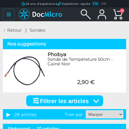
FR
/
EN
26 ans d'expérience
Expédition rapide
0
Retour
Sondes
Nos suggestions
Phobya
Sonde de Température 50cm -
Gainé Noir
2,90 €
Filtrer les articles
Filtrer
les
articles
28 articles
Trier par
Marque
Alphacool – 10 articles