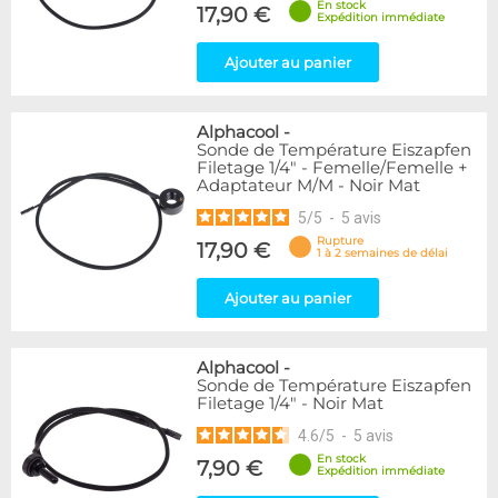
En stock
17,90 €
Expédition immédiate
Ajouter au panier
Alphacool
-
Sonde de Température Eiszapfen
Filetage 1/4" - Femelle/Femelle +
Adaptateur M/M - Noir Mat
5
/
5
-
5
avis
Rupture
17,90 €
1 à 2 semaines de délai
Ajouter au panier
Alphacool
-
Sonde de Température Eiszapfen
Filetage 1/4" - Noir Mat
4.6
/
5
-
5
avis
En stock
7,90 €
Expédition immédiate