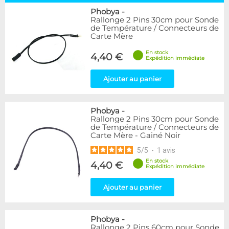
Phobya
-
Rallonge 2 Pins 30cm pour Sonde
de Température / Connecteurs de
Carte Mère
En stock
4,40 €
Expédition immédiate
Ajouter au panier
Phobya
-
Rallonge 2 Pins 30cm pour Sonde
de Température / Connecteurs de
Carte Mère - Gainé Noir
5
/
5
-
1
avis
En stock
4,40 €
Expédition immédiate
Ajouter au panier
Phobya
-
Rallonge 2 Pins 60cm pour Sonde