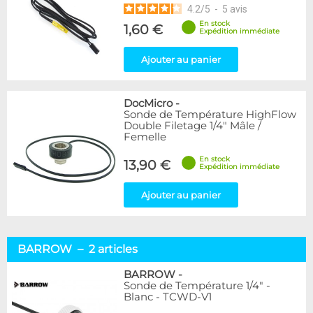
4.2
/
5
-
5
avis
En stock
1,60 €
Expédition immédiate
Ajouter au panier
DocMicro
-
Sonde de Température HighFlow
Double Filetage 1/4" Mâle /
Femelle
En stock
13,90 €
Expédition immédiate
Ajouter au panier
BARROW – 2 articles
BARROW
-
Sonde de Température 1/4" -
Blanc - TCWD-V1