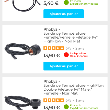
En stock
5,40 €
Expédition immédiate
Ajouter au panier
Phobya
-
Sonde de Température
Femelle/Femelle Filetage 1/4"
HighFlow - Noir Mat
5
/
5
-
2
avis
Indisponible
13,90 €
Délai inconnu
Ajouter au panier
Phobya
-
Sonde de Température HighFlow
Double Filetage 1/4" Mâle /
Femelle - Noir Mat
5
/
5
-
1
avis
En stock
13,90 €
Expédition immédiate