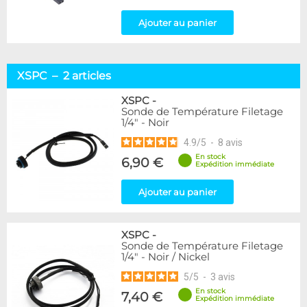
Ajouter au panier
XSPC – 2 articles
XSPC
-
Sonde de Température Filetage
1/4" - Noir
4.9
/
5
-
8
avis
En stock
6,90 €
Expédition immédiate
Ajouter au panier
XSPC
-
Sonde de Température Filetage
1/4" - Noir / Nickel
5
/
5
-
3
avis
En stock
7,40 €
Expédition immédiate