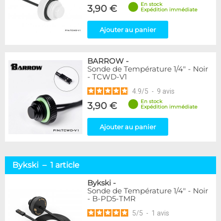
En stock
3,90 €
Expédition immédiate
Ajouter au panier
BARROW
-
Sonde de Température 1/4" - Noir
- TCWD-V1
4.9
/
5
-
9
avis
En stock
3,90 €
Expédition immédiate
Ajouter au panier
Bykski – 1 article
Bykski
-
Sonde de Température 1/4" - Noir
- B-PD5-TMR
5
/
5
-
1
avis