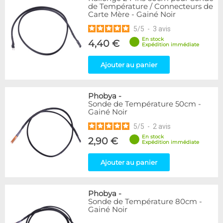
de Température / Connecteurs de
Carte Mère - Gainé Noir
5
/
5
-
3
avis
En stock
4,40 €
Expédition immédiate
Ajouter au panier
Phobya
-
Sonde de Température 50cm -
Gainé Noir
5
/
5
-
2
avis
En stock
2,90 €
Expédition immédiate
Ajouter au panier
Phobya
-
Sonde de Température 80cm -
Gainé Noir