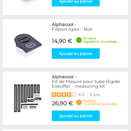
Ajouter au panier
Alphacool
-
Fillport Apex - Noir
En stock
14,90 €
Expédition immédiate
Ajouter au panier
Alphacool
-
Kit de Mesure pour tube Rigide
Eiskoffer - measuring kit
4
/
5
-
4
avis
Rupture
26,90 €
1 à 2 semaines de délai
Ajouter au panier