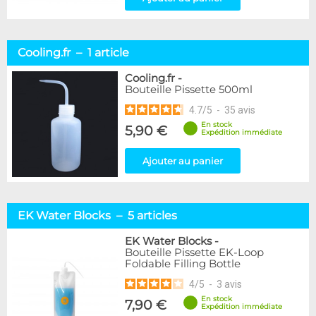
Cooling.fr – 1 article
Cooling.fr
-
Bouteille Pissette 500ml
4.7
/
5
-
35
avis
En stock
5,90 €
Expédition immédiate
Ajouter au panier
EK Water Blocks – 5 articles
EK Water Blocks
-
Bouteille Pissette EK-Loop
Foldable Filling Bottle
4
/
5
-
3
avis
En stock
7,90 €
Expédition immédiate