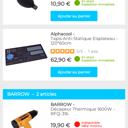
En stock
10,90 €
Expédition immédiate
Ajouter au panier
Alphacool
-
Tapis Anti-Statique Eisplateau -
120*60cm
5
/
5
-
1
avis
En stock
62,90 €
Expédition immédiate
Ajouter au panier
BARROW – 2 articles
BARROW
-
Décapeur Thermique 1600W -
RFQ-316
Indisponible
19,90 €
Délai inconnu