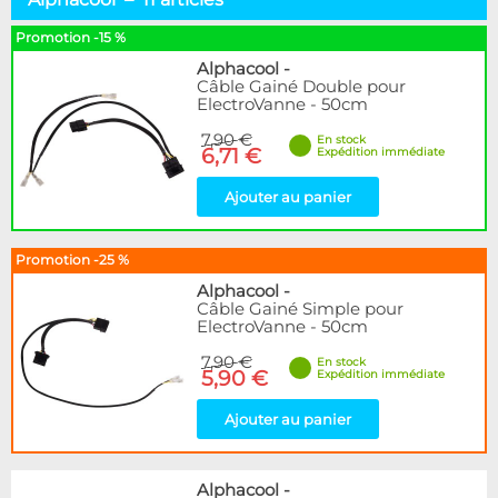
Alphacool
11
BARROW
2
Promotion -15 %
Bykski
1
Alphacool
-
Cooling.fr
1
Câble Gainé Double pour
ElectroVanne - 50cm
EK Water Blocks
5
Thermal Grizzly
13
7,90 €
En stock
6,71 €
Expédition immédiate
XSPC
1
Ajouter au panier
Disponibilité / Promotions
Articles en stock
Articles en promotions
Promotion -25 %
Alphacool
-
Appliquer
Câble Gainé Simple pour
ElectroVanne - 50cm
7,90 €
En stock
5,90 €
Expédition immédiate
Ajouter au panier
Alphacool
-