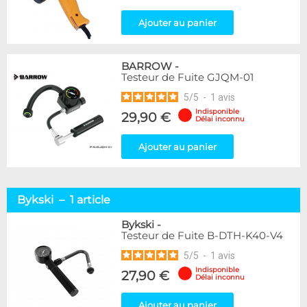
Ajouter au panier
BARROW
-
Testeur de Fuite GJQM-01
5
/
5
-
1
avis
Indisponible
29,90 €
Délai inconnu
Ajouter au panier
Bykski – 1 article
Bykski
-
Testeur de Fuite B-DTH-K40-V4
5
/
5
-
1
avis
Indisponible
27,90 €
Délai inconnu
Ajouter au panier