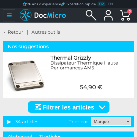
FR
/
EN
26 ans d'expérience
Expédition rapide
0
Retour
Autres outils
Nos suggestions
Thermal Grizzly
Dissipateur Thermique Haute
Performances AM5
54,90 €
Filtrer les articles
Filtrer
les
articles
34 articles
Trier par
Marque
Alphacool – 11 articles