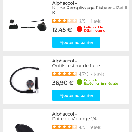
Alphacool
-
Kit de Remplissage Eisbaer - Refill
Kit
3
/
5
-
1
avis
Indisponible
12,45 €
Délai inconnu
Ajouter au panier
Alphacool
-
Outils testeur de fuite
4.7
/
5
-
6
avis
En stock
36,90 €
Expédition immédiate
Ajouter au panier
Alphacool
-
Poire de Vidange 1/4"
4
/
5
-
9
avis