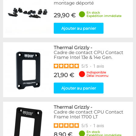
montage déporté
En stock
29,90 €
Expédition immédiate
Ajouter au panier
Thermal Grizzly
-
Cadre de contact CPU Contact
Frame Intel 13e & 14e Gen.
5
/
5
-
1
avis
Indisponible
21,90 €
Délai inconnu
Ajouter au panier
Thermal Grizzly
-
Cadre de contact CPU Contact
Frame Intel 1700 LT
5
/
5
-
1
avis
En stock
8,90 €
Expédition immédiate