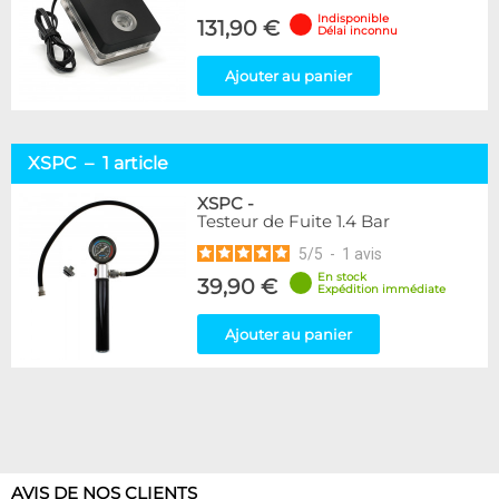
Indisponible
131,90 €
Délai inconnu
Ajouter au panier
XSPC – 1 article
XSPC
-
Testeur de Fuite 1.4 Bar
5
/
5
-
1
avis
En stock
39,90 €
Expédition immédiate
Ajouter au panier
AVIS DE NOS CLIENTS