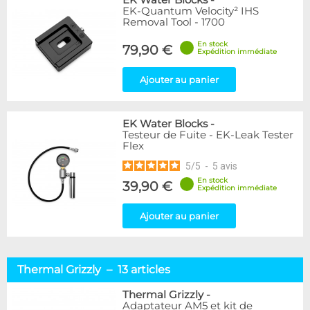
EK Water Blocks
-
EK-Quantum Velocity² IHS
Removal Tool - 1700
En stock
79,90 €
Expédition immédiate
Ajouter au panier
EK Water Blocks
-
Testeur de Fuite - EK-Leak Tester
Flex
5
/
5
-
5
avis
En stock
39,90 €
Expédition immédiate
Ajouter au panier
Thermal Grizzly – 13 articles
Thermal Grizzly
-
Adaptateur AM5 et kit de