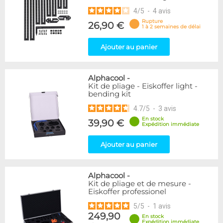
4
/
5
-
4
avis
Rupture
26,90 €
1 à 2 semaines de délai
Ajouter au panier
Alphacool
-
Kit de pliage - Eiskoffer light -
bending kit
4.7
/
5
-
3
avis
En stock
39,90 €
Expédition immédiate
Ajouter au panier
Alphacool
-
Kit de pliage et de mesure -
Eiskoffer professionel
5
/
5
-
1
avis
249,90
En stock
Expédition immédiate