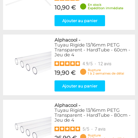
En stock
10,90 €
Expédition immédiate
Ajouter au panier
Alphacool
-
Tuyau Rigide 13/16mm PETG
Transparent - HardTube - 60cm -
Jeu de 4
4.9
/
5
-
12
avis
Rupture
19,90 €
1 à 2 semaines de délai
Ajouter au panier
Alphacool
-
Tuyau Rigide 13/16mm PETG
Transparent - HardTube - 80cm -
Jeu de 4
5
/
5
-
7
avis
Rupture