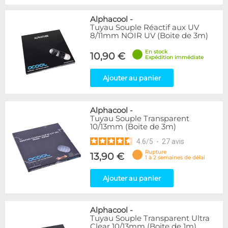
Alphacool
-
Tuyau Souple Réactif aux UV
8/11mm NOIR UV (Boite de 3m)
En stock
10,90 €
Expédition immédiate
Ajouter au panier
Alphacool
-
Tuyau Souple Transparent
10/13mm (Boite de 3m)
4.6
/
5
-
27
avis
Rupture
13,90 €
1 à 2 semaines de délai
Ajouter au panier
Alphacool
-
Tuyau Souple Transparent Ultra
Clear 10/13mm (Boite de 1m)