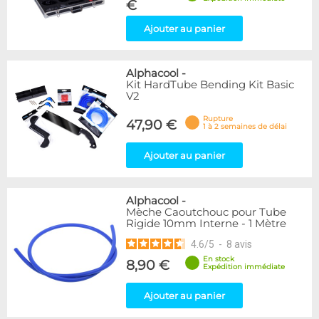
€
Ajouter au panier
Alphacool
-
Kit HardTube Bending Kit Basic
V2
Rupture
47,90 €
1 à 2 semaines de délai
Ajouter au panier
Alphacool
-
Mèche Caoutchouc pour Tube
Rigide 10mm Interne - 1 Mètre
4.6
/
5
-
8
avis
En stock
8,90 €
Expédition immédiate
Ajouter au panier