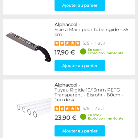
Ajouter au panier
Alphacool
-
Scie à Main pour tube rigide - 35
cm
5
/
5
-
1
avis
En stock
17,90 €
Expédition immédiate
Ajouter au panier
Alphacool
-
Tuyau Rigide 10/13mm PETG
Transparent - Eisrohr - 80cm -
Jeu de 4
5
/
5
-
7
avis
En stock
23,90 €
Expédition immédiate
Ajouter au panier