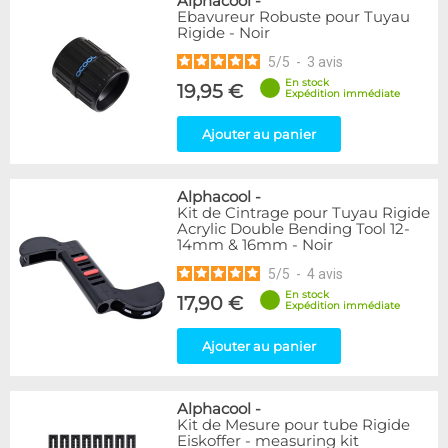
Alphacool
-
Ebavureur Robuste pour Tuyau
Rigide - Noir
5
/
5
-
3
avis
En stock
19,95 €
Expédition immédiate
Ajouter au panier
Alphacool
-
Kit de Cintrage pour Tuyau Rigide
Acrylic Double Bending Tool 12-
14mm & 16mm - Noir
5
/
5
-
4
avis
En stock
17,90 €
Expédition immédiate
Ajouter au panier
Alphacool
-
Kit de Mesure pour tube Rigide
Eiskoffer - measuring kit