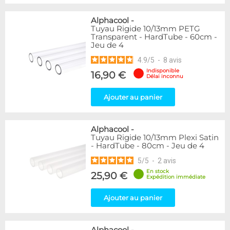
Alphacool
-
Tuyau Rigide 10/13mm PETG
Transparent - HardTube - 60cm -
Jeu de 4
4.9
/
5
-
8
avis
Indisponible
16,90 €
Délai inconnu
Ajouter au panier
Alphacool
-
Tuyau Rigide 10/13mm Plexi Satin
- HardTube - 80cm - Jeu de 4
5
/
5
-
2
avis
En stock
25,90 €
Expédition immédiate
Ajouter au panier