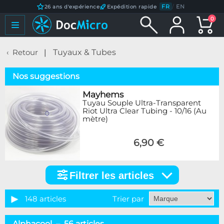
FR
/
EN
26 ans d'expérience
Expédition rapide
0
Retour
Tuyaux & Tubes
Nos suggestions
Mayhems
Tuyau Souple Ultra-Transparent
Riot Ultra Clear Tubing - 10/16 (Au
mètre)
6,90 €
Filtrer les articles
Filtrer
les
articles
148 articles
Trier par
Catégorie
Alphacool – 56 articles