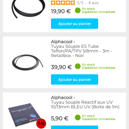
5
/
5
-
4
avis
En stock
19,90 €
Expédition immédiate
Ajouter au panier
Alphacool
-
Tuyau Souple ES Tube
Teflon/PA/TPV 5/8mm - 3m -
Retailbox - Noir
En stock
39,90 €
Expédition immédiate
Ajouter au panier
Alphacool
-
Tuyau Souple Réactif aux UV
10/13mm BLEU UV (Boite de 1m)
En stock
5,90 €
Expédition immédiate