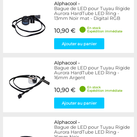
Bleu
9
Alphacool
-
Bague de LED pour Tuyau Rigide
Noir
15
Aurora HardTube LED Ring -
Plexi
5
13mm Noir mat - Digital RGB
Rouge
1
En stock
Transparent
40
10,90 €
Expédition immédiate
Vert
1
Ajouter au panier
Disponibilité / Promotions
Articles en stock
Alphacool
-
Articles en promotions
Bague de LED pour Tuyau Rigide
Aurora HardTube LED Ring -
Appliquer
16mm Argent
En stock
10,90 €
Expédition immédiate
Ajouter au panier
Alphacool
-
Bague de LED pour Tuyau Rigide
Aurora HardTube LED Ring -