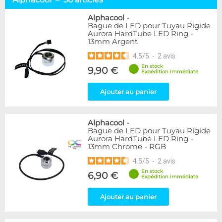
Tuyaux souples
52
Tubes rigides
37
Alphacool
-
Bague de LED pour Tuyau Rigide
Accessoires pour tuyaux
59
Aurora HardTube LED Ring -
13mm Argent
Marque
4.5
/
5
-
2
avis
Alphacool
56
En stock
9,90 €
DocMicro
27
Expédition immédiate
BARROW
17
Ajouter au panier
BitsPower
2
Bykski
1
Cooling.fr
1
Alphacool
-
EK Water Blocks
15
Bague de LED pour Tuyau Rigide
MasterKleer
3
Aurora HardTube LED Ring -
13mm Chrome - RGB
Mayhems
12
Monsoon
3
4.5
/
5
-
2
avis
Tygon
4
En stock
6,90 €
Expédition immédiate
XSPC
7
Ajouter au panier
Couleur
Argent
2