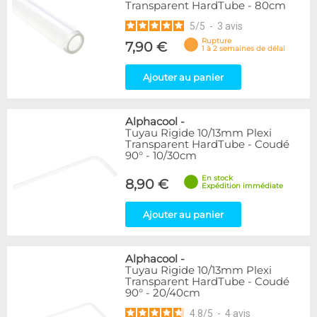
Transparent HardTube - 80cm
5
/
5
-
3
avis
Rupture
7,90 €
1 à 2 semaines de délai
Ajouter au panier
Alphacool
-
Tuyau Rigide 10/13mm Plexi
Transparent HardTube - Coudé
90° - 10/30cm
En stock
8,90 €
Expédition immédiate
Ajouter au panier
Alphacool
-
Tuyau Rigide 10/13mm Plexi
Transparent HardTube - Coudé
90° - 20/40cm
4.8
/
5
-
4
avis