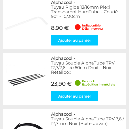
Alphacool
-
Tuyau Rigide 13/16mm Plexi
Transparent HardTube - Coudé
90° - 10/30cm
Indisponible
8,90 €
Délai inconnu
Ajouter au panier
Alphacool
-
Tuyau Souple AlphaTube TPV
12,7/7,6 - 4x60cm Droit - Noir -
Retailbox
En stock
23,90 €
Expédition immédiate
Ajouter au panier
Alphacool
-
Tuyau Souple AlphaTube TPV 7,6 /
12,7mm Noir (Boite de 3m)