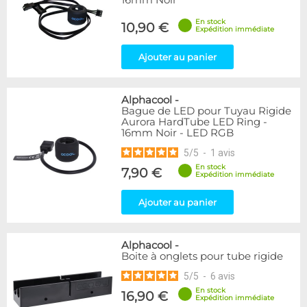
16mm Noir
En stock
10,90 €
Expédition immédiate
Ajouter au panier
Alphacool
-
Bague de LED pour Tuyau Rigide
Aurora HardTube LED Ring -
16mm Noir - LED RGB
5
/
5
-
1
avis
En stock
7,90 €
Expédition immédiate
Ajouter au panier
Alphacool
-
Boite à onglets pour tube rigide
5
/
5
-
6
avis
En stock
16,90 €
Expédition immédiate