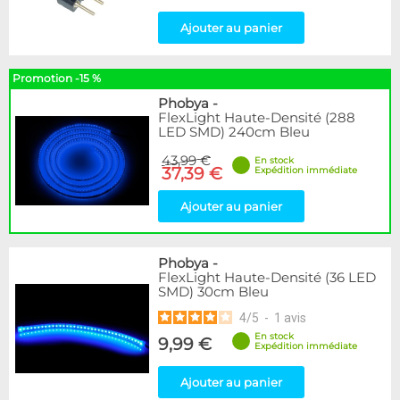
Ajouter au panier
Promotion -15 %
Phobya
-
FlexLight Haute-Densité (288
LED SMD) 240cm Bleu
43,99 €
En stock
37,39 €
Expédition immédiate
Ajouter au panier
Phobya
-
FlexLight Haute-Densité (36 LED
SMD) 30cm Bleu
4
/
5
-
1
avis
En stock
9,99 €
Expédition immédiate
Ajouter au panier