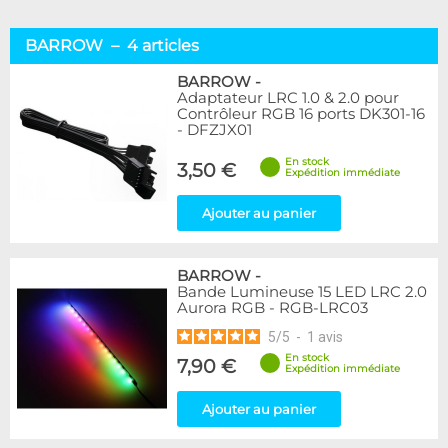
BARROW – 4 articles
BARROW
-
Adaptateur LRC 1.0 & 2.0 pour
Contrôleur RGB 16 ports DK301-16
- DFZJX01
En stock
3,50 €
Expédition immédiate
Ajouter au panier
BARROW
-
Bande Lumineuse 15 LED LRC 2.0
Aurora RGB - RGB-LRC03
5
/
5
-
1
avis
En stock
7,90 €
Expédition immédiate
Ajouter au panier