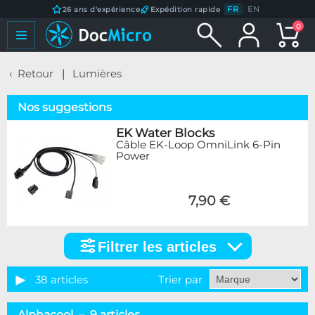
FR
/
EN
26 ans d'expérience
Expédition rapide
0
Retour
Lumières
Nos suggestions
EK Water Blocks
Câble EK-Loop OmniLink 6-Pin
Power
7,90 €
Filtrer les articles
Filtrer
les
articles
38 articles
Trier par
Marque
Alphacool – 9 articles