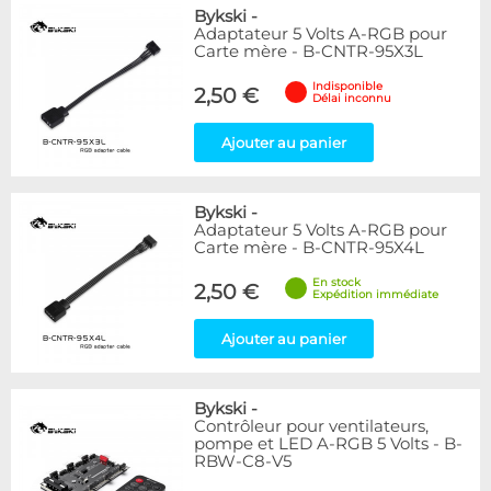
Bykski
-
Adaptateur 5 Volts A-RGB pour
Carte mère - B-CNTR-95X3L
Indisponible
2,50 €
Délai inconnu
Ajouter au panier
Bykski
-
Adaptateur 5 Volts A-RGB pour
Carte mère - B-CNTR-95X4L
En stock
2,50 €
Expédition immédiate
Ajouter au panier
Bykski
-
Contrôleur pour ventilateurs,
pompe et LED A-RGB 5 Volts - B-
RBW-C8-V5