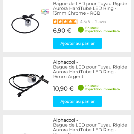
Bague de LED pour Tuyau Rigide
Aurora HardTube LED Ring -
13mm Chrome - RGB
4.5
/
5
-
2
avis
En stock
6,90 €
Expédition immédiate
Ajouter au panier
Alphacool
-
Bague de LED pour Tuyau Rigide
Aurora HardTube LED Ring -
16mm Argent
En stock
10,90 €
Expédition immédiate
Ajouter au panier
Alphacool
-
Bague de LED pour Tuyau Rigide
Aurora HardTube LED Ring -