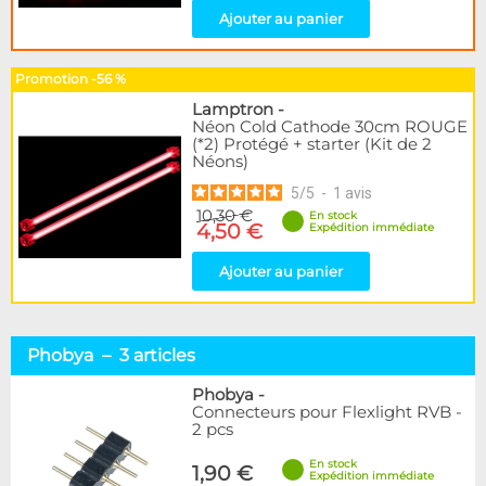
Ajouter au panier
Promotion -56 %
Lamptron
-
Néon Cold Cathode 30cm ROUGE
(*2) Protégé + starter (Kit de 2
Néons)
5
/
5
-
1
avis
10,30 €
En stock
4,50 €
Expédition immédiate
Ajouter au panier
Phobya – 3 articles
Phobya
-
Connecteurs pour Flexlight RVB -
2 pcs
En stock
1,90 €
Expédition immédiate