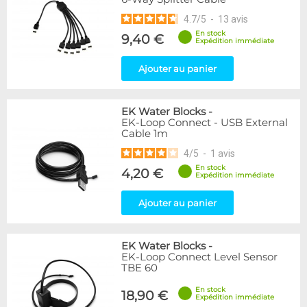
4.7
/
5
-
13
avis
En stock
9,40 €
Expédition immédiate
Ajouter au panier
EK Water Blocks
-
EK-Loop Connect - USB External
Cable 1m
4
/
5
-
1
avis
En stock
4,20 €
Expédition immédiate
Ajouter au panier
EK Water Blocks
-
EK-Loop Connect Level Sensor
TBE 60
En stock
18,90 €
Expédition immédiate