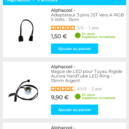
Alphacool
9
BARROW
4
Alphacool
-
Adaptateur 3 pins JST Vers A-RGB
Bykski
3
5 Volts - 15cm
EK Water Blocks
15
5
/
5
-
1
avis
Lamptron
4
Phobya
3
En stock
1,50 €
Expédition immédiate
Couleur
Ajouter au panier
Bleu
2
Noir
11
Alphacool
-
Rouge
1
Bague de LED pour Tuyau Rigide
Aurora HardTube LED Ring -
Disponibilité / Promotions
13mm Argent
Articles en stock
4.5
/
5
-
2
avis
Articles en promotions
En stock
9,90 €
Expédition immédiate
Appliquer
Ajouter au panier
Alphacool
-