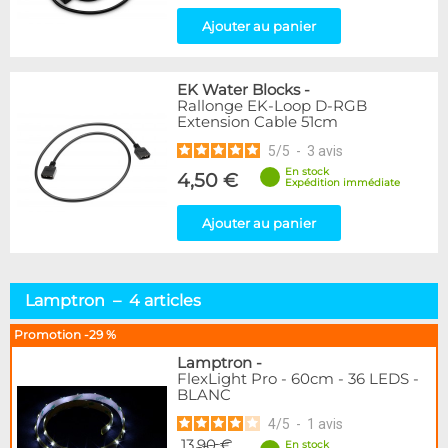
Ajouter au panier
EK Water Blocks
-
Rallonge EK-Loop D-RGB
Extension Cable 51cm
5
/
5
-
3
avis
En stock
4,50 €
Expédition immédiate
Ajouter au panier
Lamptron – 4 articles
Promotion -29 %
Lamptron
-
FlexLight Pro - 60cm - 36 LEDS -
BLANC
4
/
5
-
1
avis
13,90 €
En stock