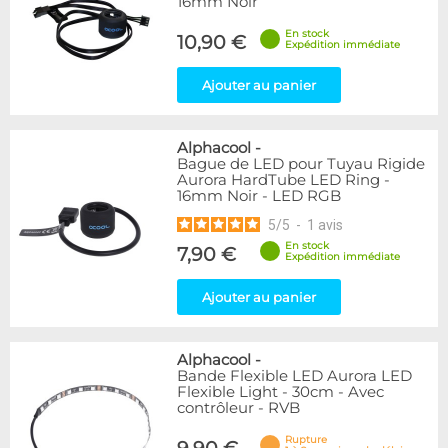
16mm Noir
En stock
10,90 €
Expédition immédiate
Ajouter au panier
Alphacool
-
Bague de LED pour Tuyau Rigide
Aurora HardTube LED Ring -
16mm Noir - LED RGB
5
/
5
-
1
avis
En stock
7,90 €
Expédition immédiate
Ajouter au panier
Alphacool
-
Bande Flexible LED Aurora LED
Flexible Light - 30cm - Avec
contrôleur - RVB
Rupture