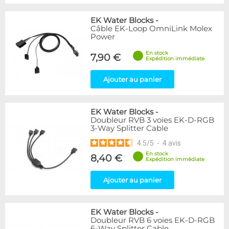
EK Water Blocks
-
Câble EK-Loop OmniLink Molex
Power
En stock
7,90 €
Expédition immédiate
Ajouter au panier
EK Water Blocks
-
Doubleur RVB 3 voies EK-D-RGB
3-Way Splitter Cable
4.5
/
5
-
4
avis
En stock
8,40 €
Expédition immédiate
Ajouter au panier
EK Water Blocks
-
Doubleur RVB 6 voies EK-D-RGB
6-Way Splitter Cable