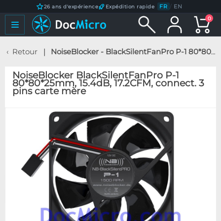
FR
/
EN
26 ans d'expérience
Expédition rapide
0
Retour
NoiseBlocker - BlackSilentFanPro P-1 80*80*25mm, 15.4dB, 17.2CFM, connect. 3 pins carte mère
NoiseBlocker BlackSilentFanPro P-1
80*80*25mm, 15.4dB, 17.2CFM, connect. 3
pins carte mère