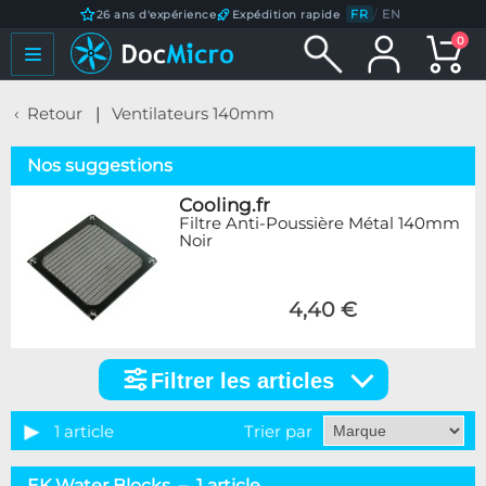
FR
/
EN
26 ans d'expérience
Expédition rapide
0
Retour
Ventilateurs 140mm
Nos suggestions
Cooling.fr
Filtre Anti-Poussière Métal 140mm
Noir
4,40 €
Filtrer les articles
Filtrer
les
articles
1 article
Trier par
Marque
EK Water Blocks – 1 article