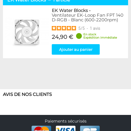
Arctic
2
EK Water Blocks
1
EK Water Blocks
-
Ventilateur EK-Loop Fan FPT 140
NoiseBlocker
4
D-RGB - Blanc (600-2200rpm)
5
/
5
-
1
avis
Disponibilité / Promotions
En stock
Articles en stock
24,90 €
Expédition immédiate
Articles en promotions
Ajouter au panier
Appliquer
AVIS DE NOS CLIENTS
Paiements sécurisés