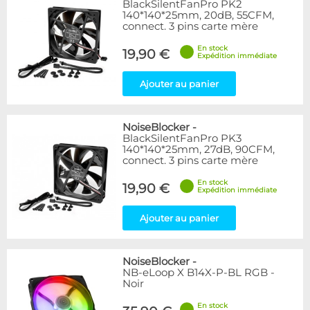
BlackSilentFanPro PK2
140*140*25mm, 20dB, 55CFM,
connect. 3 pins carte mère
En stock
19,90 €
Expédition immédiate
Ajouter au panier
NoiseBlocker
-
BlackSilentFanPro PK3
140*140*25mm, 27dB, 90CFM,
connect. 3 pins carte mère
En stock
19,90 €
Expédition immédiate
Ajouter au panier
NoiseBlocker
-
NB-eLoop X B14X-P-BL RGB -
Noir
En stock