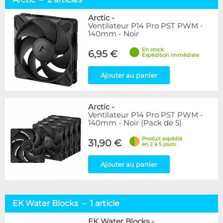
Arctic
2
EK Water Blocks
1
Arctic
-
Ventilateur P14 Pro PST PWM -
NoiseBlocker
4
140mm - Noir
Disponibilité / Promotions
En stock
6,95 €
Expédition immédiate
Articles en stock
Articles en promotions
Ajouter au panier
Appliquer
Arctic
-
Ventilateur P14 Pro PST PWM -
140mm - Noir (Pack de 5)
Produit expédié
31,90 €
en 2 à 5 jours
Ajouter au panier
EK Water Blocks – 1 article
EK Water Blocks
-