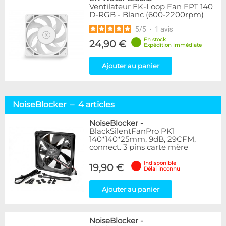
Ventilateur EK-Loop Fan FPT 140
D-RGB - Blanc (600-2200rpm)
5
/
5
-
1
avis
En stock
24,90 €
Expédition immédiate
Ajouter au panier
NoiseBlocker – 4 articles
NoiseBlocker
-
BlackSilentFanPro PK1
140*140*25mm, 9dB, 29CFM,
connect. 3 pins carte mère
Indisponible
19,90 €
Délai inconnu
Ajouter au panier
NoiseBlocker
-