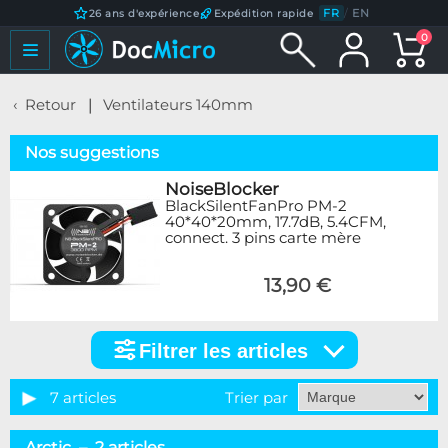
FR
/
EN
26 ans d'expérience
Expédition rapide
0
Retour
Ventilateurs 140mm
Nos suggestions
NoiseBlocker
BlackSilentFanPro PM-2
40*40*20mm, 17.7dB, 5.4CFM,
connect. 3 pins carte mère
13,90 €
Filtrer les articles
Filtrer
les
articles
7 articles
Trier par
Marque
Arctic – 2 articles