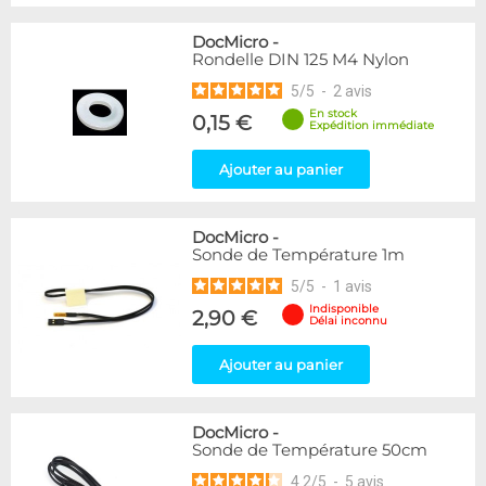
DocMicro
-
Rondelle DIN 125 M4 Nylon
5
/
5
-
2
avis
En stock
0,15 €
Expédition immédiate
Ajouter au panier
DocMicro
-
Sonde de Température 1m
5
/
5
-
1
avis
Indisponible
2,90 €
Délai inconnu
Ajouter au panier
DocMicro
-
Sonde de Température 50cm
4.2
/
5
-
5
avis