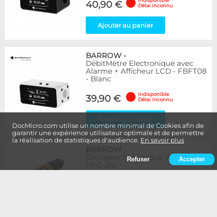
Indisponible
40,90 €
Délai inconnu
Ajouter au panier
BARROW
-
DébitMètre Electronique avec
Alarme + Afficheur LCD - FBFT08
- Blanc
Indisponible
39,90 €
Délai inconnu
Ajouter au panier
DocMicro.com utilise un nombre minimal de Cookies afin de
garantir une expérience utilisateur optimale et de permettre
la réalisation de statistiques d'audience.
En savoir plus
BARROW
-
Décapeur Thermique 1600W -
Refuser
Accepter
RFQ-316
Indisponible
19,90 €
Délai inconnu
Ajouter au panier