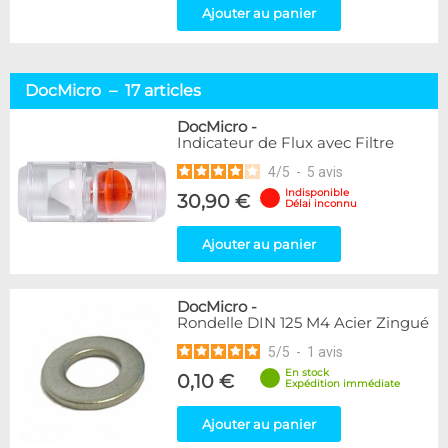
Ajouter au panier
DocMicro – 17 articles
DocMicro
-
Indicateur de Flux avec Filtre
4
/
5
-
5
avis
Indisponible
30,90 €
Délai inconnu
Ajouter au panier
DocMicro
-
Rondelle DIN 125 M4 Acier Zingué
5
/
5
-
1
avis
En stock
0,10 €
Expédition immédiate
Ajouter au panier