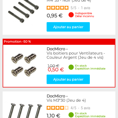
M4*35 - Noir (Jeu de 4)
5
/
5
-
1
avis
Indisponible
0,95 €
Délai inconnu
Ajouter au panier
Promotion -50 %
DocMicro
-
Vis boitiers pour Ventilateurs -
Couleur Argent (Jeu de 4 vis)
1,00 €
En stock
0,50 €
Expédition immédiate
Ajouter au panier
DocMicro
-
Vis M3*30 (Jeu de 4)
4
/
5
-
5
avis
En stock
1,10 €
Expédition immédiate