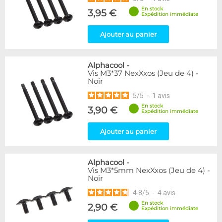
En stock
3,95 €
Expédition immédiate
Ajouter au panier
Alphacool
-
Vis M3*37 NexXxos (Jeu de 4) -
Noir
5
/
5
-
1
avis
En stock
3,90 €
Expédition immédiate
Ajouter au panier
Alphacool
-
Vis M3*5mm NexXxos (Jeu de 4) -
Noir
4.8
/
5
-
4
avis
En stock
2,90 €
Expédition immédiate