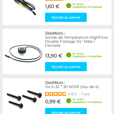
En stock
1,60 €
Expédition immédiate
Ajouter au panier
DocMicro
-
Sonde de Température HighFlow
Double Filetage 1/4" Mâle /
Femelle
En stock
13,90 €
Expédition immédiate
Ajouter au panier
DocMicro
-
Vis 6-32 * 30 NOIR (Jeu de 4)
4.9
/
5
-
7
avis
En stock
0,99 €
Expédition immédiate
Ajouter au panier