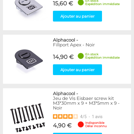
En stock
15,60 €
Expédition immédiate
Ajouter au panier
Alphacool
-
Fillport Apex - Noir
En stock
14,90 €
Expédition immédiate
Ajouter au panier
Alphacool
-
Jeu de Vis Eisbaer screw kit
M3*30mm x 9 + M3*5mm x 9 -
Noir
4
/
5
-
1
avis
Indisponible
4,90 €
Délai inconnu