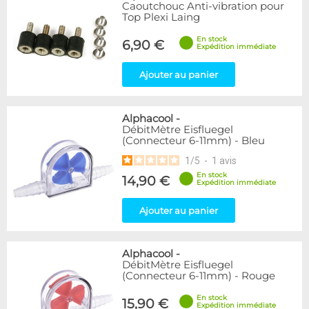
Articles en promotions
Caoutchouc Anti-vibration pour
Top Plexi Laing
Appliquer
En stock
6,90 €
Expédition immédiate
Ajouter au panier
Alphacool
-
DébitMètre Eisfluegel
(Connecteur 6-11mm) - Bleu
1
/
5
-
1
avis
En stock
14,90 €
Expédition immédiate
Ajouter au panier
Alphacool
-
DébitMètre Eisfluegel
(Connecteur 6-11mm) - Rouge
En stock
15,90 €
Expédition immédiate