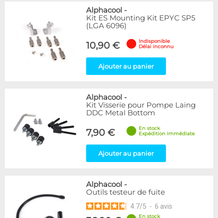
Alphacool
-
Kit ES Mounting Kit EPYC SP5
(LGA 6096)
Indisponible
10,90 €
Délai inconnu
Ajouter au panier
Alphacool
-
Kit Visserie pour Pompe Laing
DDC Metal Bottom
En stock
7,90 €
Expédition immédiate
Ajouter au panier
Alphacool
-
Outils testeur de fuite
4.7
/
5
-
6
avis
En stock