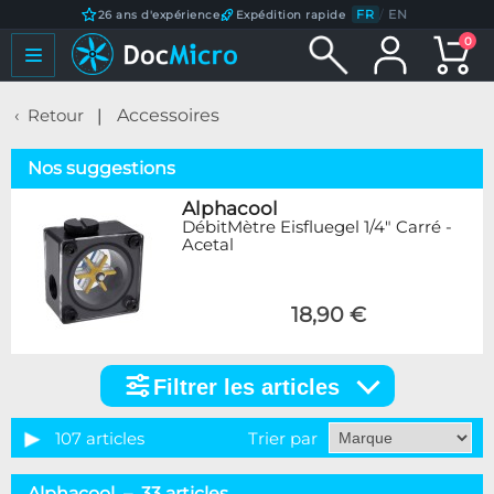
FR
/
EN
26 ans d'expérience
Expédition rapide
0
Retour
Accessoires
Nos suggestions
Alphacool
DébitMètre Eisfluegel 1/4" Carré -
Acetal
18,90 €
Filtrer les articles
Filtrer
les
articles
107 articles
Trier par
Catégorie
Alphacool – 33 articles