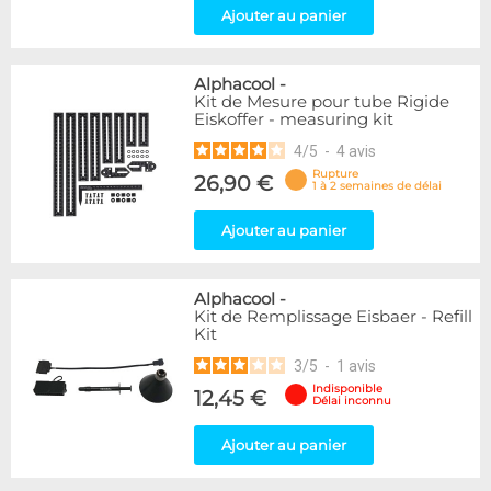
Ajouter au panier
Alphacool
-
Kit de Mesure pour tube Rigide
Eiskoffer - measuring kit
4
/
5
-
4
avis
Rupture
26,90 €
1 à 2 semaines de délai
Ajouter au panier
Alphacool
-
Kit de Remplissage Eisbaer - Refill
Kit
3
/
5
-
1
avis
Indisponible
12,45 €
Délai inconnu
Ajouter au panier