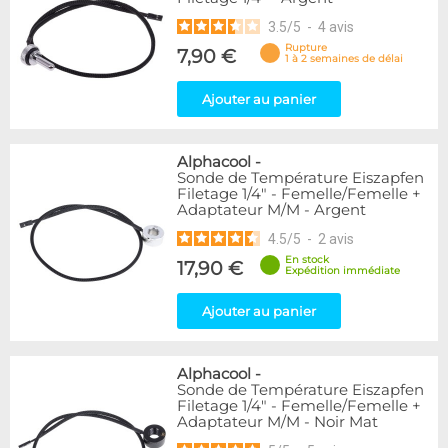
3.5
/
5
-
4
avis
Rupture
7,90 €
1 à 2 semaines de délai
Ajouter au panier
Alphacool
-
Sonde de Température Eiszapfen
Filetage 1/4" - Femelle/Femelle +
Adaptateur M/M - Argent
4.5
/
5
-
2
avis
En stock
17,90 €
Expédition immédiate
Ajouter au panier
Alphacool
-
Sonde de Température Eiszapfen
Filetage 1/4" - Femelle/Femelle +
Adaptateur M/M - Noir Mat