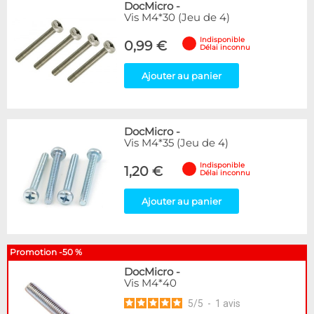
DocMicro
-
Vis M4*30 (Jeu de 4)
Indisponible
0,99 €
Délai inconnu
Ajouter au panier
DocMicro
-
Vis M4*35 (Jeu de 4)
Indisponible
1,20 €
Délai inconnu
Ajouter au panier
Promotion -50 %
DocMicro
-
Vis M4*40
5
/
5
-
1
avis