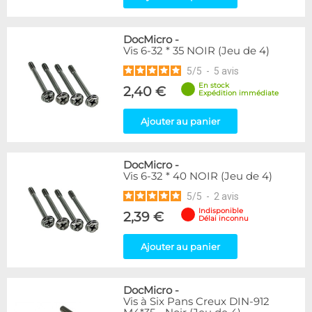
DocMicro
-
Vis 6-32 * 35 NOIR (Jeu de 4)
5
/
5
-
5
avis
En stock
2,40 €
Expédition immédiate
Ajouter au panier
DocMicro
-
Vis 6-32 * 40 NOIR (Jeu de 4)
5
/
5
-
2
avis
Indisponible
2,39 €
Délai inconnu
Ajouter au panier
DocMicro
-
Vis à Six Pans Creux DIN-912