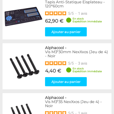
Tapis Anti-Statique Eisplateau -
120*60cm
5
/
5
-
1
avis
En stock
62,90 €
Expédition immédiate
Ajouter au panier
Alphacool
-
Vis M3*30mm NexXxos (Jeu de 4)
- Noir
5
/
5
-
3
avis
En stock
4,40 €
Expédition immédiate
Ajouter au panier
Alphacool
-
Vis M3*35 NexXxos (Jeu de 4) -
Noir
5
/
5
-
1
avis