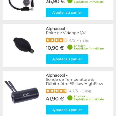
36,90 €
Expédition immédiate
Ajouter au panier
Alphacool
-
Poire de Vidange 1/4"
4
/
5
-
9
avis
En stock
10,90 €
Expédition immédiate
Ajouter au panier
Alphacool
-
Sonde de Temperature &
Débitmètre ES flow HighFlow
4.7
/
5
-
3
avis
En stock
41,90 €
Expédition immédiate
Ajouter au panier