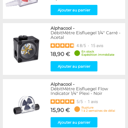
Ajouter au panier
Alphacool
-
DébitMètre Eisfluegel 1/4" Carré -
Acetal
4.8
/
5
-
15
avis
En stock
18,90 €
Expédition immédiate
Ajouter au panier
Alphacool
-
DébitMètre Eisfluegel Flow
Indicator 1/4" Plexi - Noir
5
/
5
-
1
avis
Rupture
15,90 €
1 à 2 semaines de délai
Ajouter au panier