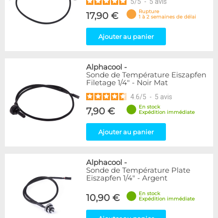
5
/
5
-
5
avis
Rupture
17,90 €
1 à 2 semaines de délai
Ajouter au panier
Alphacool
-
Sonde de Température Eiszapfen
Filetage 1/4" - Noir Mat
4.6
/
5
-
5
avis
En stock
7,90 €
Expédition immédiate
Ajouter au panier
Alphacool
-
Sonde de Température Plate
Eiszapfen 1/4" - Argent
En stock
10,90 €
Expédition immédiate