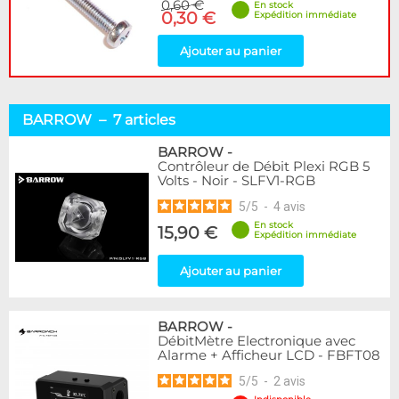
0,60 €
En stock
0,30 €
Expédition immédiate
Ajouter au panier
BARROW – 7 articles
BARROW
-
Contrôleur de Débit Plexi RGB 5
Volts - Noir - SLFV1-RGB
5
/
5
-
4
avis
En stock
15,90 €
Expédition immédiate
Ajouter au panier
BARROW
-
DébitMètre Electronique avec
Alarme + Afficheur LCD - FBFT08
5
/
5
-
2
avis