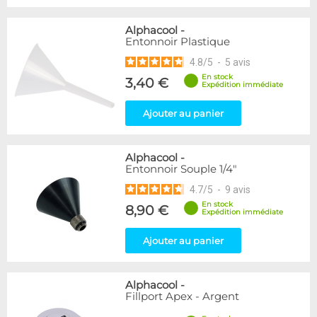
Alphacool
-
Entonnoir Plastique
4.8
/
5
-
5
avis
En stock
3,40 €
Expédition immédiate
Ajouter au panier
Alphacool
-
Entonnoir Souple 1/4"
4.7
/
5
-
9
avis
En stock
8,90 €
Expédition immédiate
Ajouter au panier
Alphacool
-
Fillport Apex - Argent