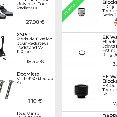
Promo - 20%
Block
Universel Pour
EK-Qu
Radiateur
Torque
Satin 
8
27,90 €
7
XSPC
EK Wa
Pieds de Fixation
Block
pour Radiateur
Joints
Radstand V2 -
Fittin
120mm
Ring (
18,50 €
3
DocMicro
EK Wa
Vis M3*30 (Jeu de
Block
4)
EK-Qu
Torque
Noir
1,10 €
7
DocMicro
BAR