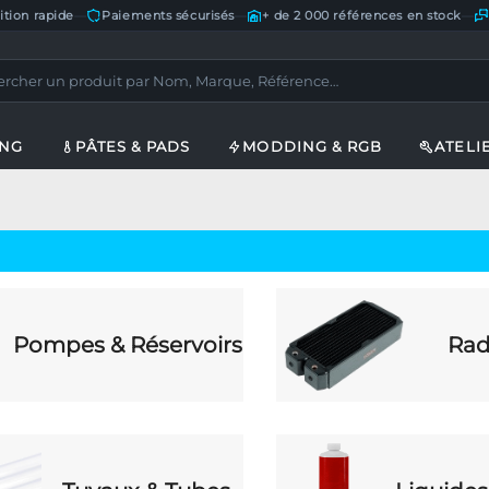
ition rapide
—
Paiements sécurisés
—
+ de 2 000 références en stock
—
ING
PÂTES & PADS
MODDING & RGB
ATELI
Pompes & Réservoirs
Rad