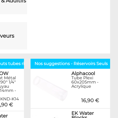
 & Additifs
veurs
ts tubes rigides
Nos suggestions - Réservoirs Seuls
ROW
Alphacool
t Métal
Tube Plexi
90° 1/4"
60x205mm -
uyau
Acrylique
 14mm -
KND-K14
16,90 €
,90 €
EK Water
ter
Blocks