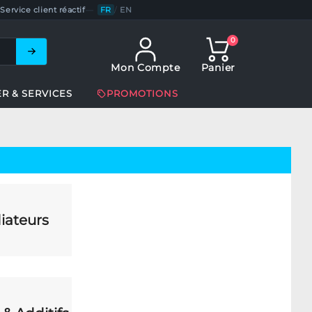
Service client réactif
—
FR
/
EN
0
Mon Compte
Panier
ER & SERVICES
PROMOTIONS
iateurs