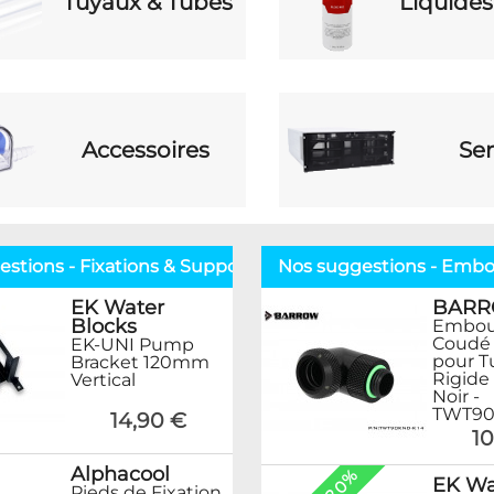
Tuyaux & Tubes
Liquides
Accessoires
Ser
stions - Fixations & Supports
Nos suggestions - Embou
EK Water
BAR
Blocks
Embou
Coudé 
EK-UNI Pump
pour T
Bracket 120mm
Rigide
Vertical
Noir -
TWT90
14,90 €
10
Alphacool
EK Wa
Pieds de Fixation