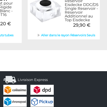
Réservoir
t pour
Eisdecke DDC/D5
Rigide
Single Reservoir -
lanc -
Réservoir
T16
Additionnel au
Top Eisdecke
,20 €
29,90 €
uts tubes
Aller dans le rayon Réservoirs Seuls
Livraison Express