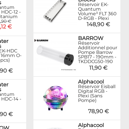
s
Réservoir EK-
antum
Quantum
 HDC-12 -
Volume³ FLT 360
Titanium
D-RGB - Plexi
,90 €
148,90 €
,12 €
BARROW
ter
Réservoir
s
Additionnel pour
 EK-HDC
Pompe Barrow
g 16mm O-
SPB17 - 190mm -
6pcs)
TKDDCG50-190
11,90 €
,90 €
Alphacool
ter
Réservoir Eisball
s
Digital RGB -
antum
Plexi (Sans
 HDC-14 -
Pompe)
78,90 €
,90 €
Alphacool
ROW