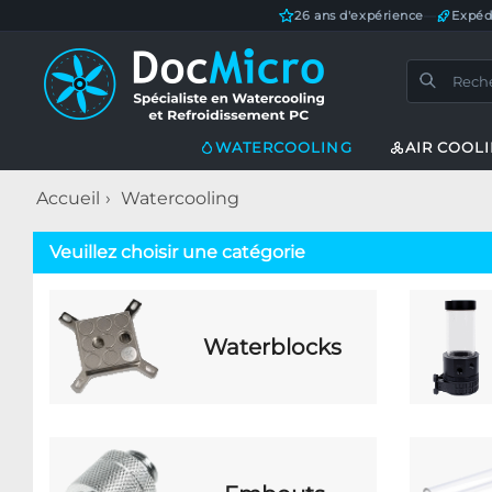
26 ans d'expérience
—
Expéd
WATERCOOLING
AIR COOL
Accueil
Watercooling
Veuillez choisir une catégorie
Waterblocks