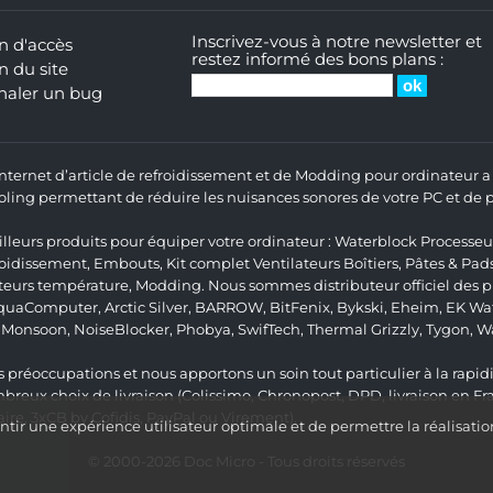
Inscrivez-vous à notre newsletter et
n d'accès
restez informé des bons plans :
n du site
naler un bug
 Internet d’article de refroidissement et de Modding pour ordinateur
ng permettant de réduire les nuisances sonores de votre PC et de pr
lleurs produits pour équiper votre ordinateur :
Waterblock Processeu
roidissement
,
Embouts
,
Kit complet
Ventilateurs Boîtiers
,
Pâtes & Pad
teurs température
,
Modding
. Nous sommes distributeur officiel des
quaComputer
,
Arctic Silver
,
BARROW
,
BitFenix
,
Bykski
,
Eheim
,
EK Wat
,
Monsoon
,
NoiseBlocker
,
Phobya
,
SwifTech
,
Thermal Grizzly
,
Tygon
,
W
 préoccupations et nous apportons un soin tout particulier à la rapidit
ux choix de livraison (Colissimo, Chronopost, DPD, livraison en Fr
re, 3xCB by Cofidis, PayPal ou Virement).
ir une expérience utilisateur optimale et de permettre la réalisatio
© 2000-2026
Doc Micro
- Tous droits réservés