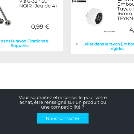
Vis 6-32 * 30
Embou
NOIR (Jeu de 4)
Tuyau 
16mm B
TFYKN-
0,99 €
4
 dans le rayon Fixations &
Aller dans le rayon Embo
Supports
rigides
Vous souhaitez être conseillé pour votre
achat, être renseigné sur un produit ou
une compatibilité ?
Nous contacter