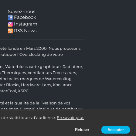
Suivez-nous :
Facebook
Instagram
RSS News
 a été fondé en Mars 2000. Nous proposons
atiquer l'Overclocking de votre
rs
,
Waterblock carte graphique
,
Radiateur
,
s Thermiques
,
Ventilateurs Processeurs
,
 principales marques de Watercooling,
er Blocks
,
Hardware Labs
,
KooLance
,
aterCool
,
XSPC
é et la qualité de la livraison de vos
ance et en Europe) ainsi que de nombreux
n de statistiques d'audience.
En savoir plus
Refuser
Accepter