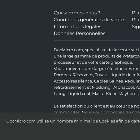
Qui sommes-nous ?
Pla
Conditions générales de vente
Pla
Informations légales
Sig
Données Personnelles
DocMicro.com, spécialiste de la vente sur
une large gamme de produits de Watercooli
processeur et de votre carte graphique.
Vous trouverez une large sélection des mei
Pompes
,
Réservoirs
,
Tuyau
,
Liquide de ref
Accessoires silence
,
Câbles Gainés
,
Régula
refroidissement et Modding :
Alphacool
,
A
Laing
,
Liquid.cool
,
MasterKleer
,
Mayhems
La satisfaction du client est au cœur de nos
commandes. Nous vous proposons de nombre
modes de paiement sécurisés (Carte bancai
DocMicro.com utilise un nombre minimal de Cookies afin de garant