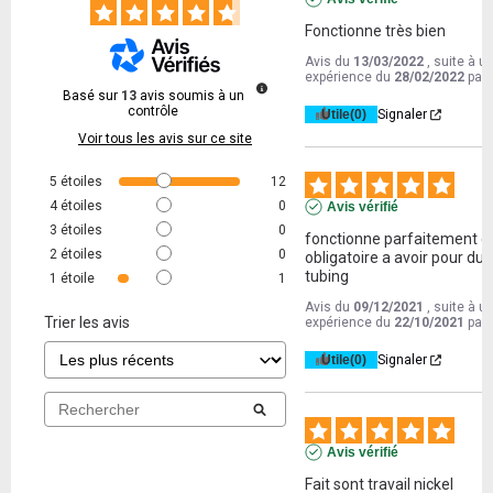
Fonctionne très bien
Avis du
13/03/2022
, suite à u
expérience du
28/02/2022
par
Basé sur
13
avis soumis à un
contrôle
Utile
(0)
Signaler
Voir tous les avis sur ce site
5
étoiles
12
4
étoiles
0
Avis vérifié
3
étoiles
0
fonctionne parfaitement et
2
étoiles
0
obligatoire a avoir pour du 
tubing
1
étoile
1
Avis du
09/12/2021
, suite à u
Trier les avis
expérience du
22/10/2021
par
Utile
(0)
Signaler
Avis vérifié
Fait sont travail nickel