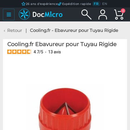
FR
/
EN
26 ans d'expérience
Expédition rapide
0
Retour
Cooling.fr - Ebavureur pour Tuyau Rigide
Cooling.fr Ebavureur pour Tuyau Rigide
4.7
/
5
-
13
avis